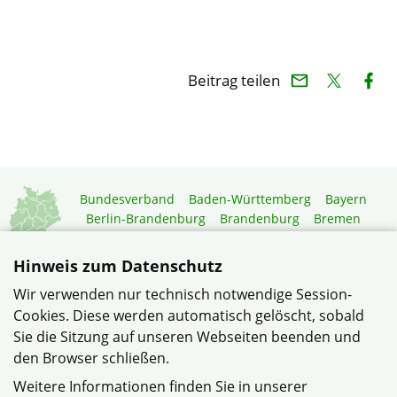
Beitrag teilen
Bundesverband
Baden-Württemberg
Bayern
Berlin-Brandenburg
Brandenburg
Bremen
Hamburg
Hessen
Mecklenburg-Vorpommern
Niedersachsen
Nordrhein-Westfalen
Hinweis zum Datenschutz
Rheinland-Pfalz
Saarland
Sachsen
Wir verwenden nur technisch notwendige Session-
Sachsen-Anhalt
Schleswig-Holstein
Thüringen
Cookies. Diese werden automatisch gelöscht, sobald
Mitgliedermagazin
Gartenberatung
Sie die Sitzung auf unseren Webseiten beenden und
den Browser schließen.
© Verband Wohneigentum e.V. –
Weitere Informationen finden Sie in unserer