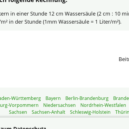
kern in einer Stunde 12 cm Wassersäule (2 cm : 10 mi
r/m² in der Stunde (1mm Wassersäule = 1 Liter/m²).
Beit
aden-Württemberg
Bayern
Berlin-Brandenburg
Brand
burg-Vorpommern
Niedersachsen
Nordrhein-Westfalen
Sachsen
Sachsen-Anhalt
Schleswig-Holstein
Thüri
Mitgliedermagazin
Gartenberatung
 zum Datenschutz