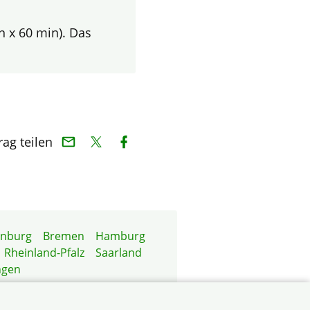
n x 60 min). Das
rag teilen
enburg
Bremen
Hamburg
Rheinland-Pfalz
Saarland
ngen