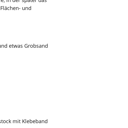
e, in der später das
e Flächen- und
h und etwas Grobsand
stock mit Klebeband