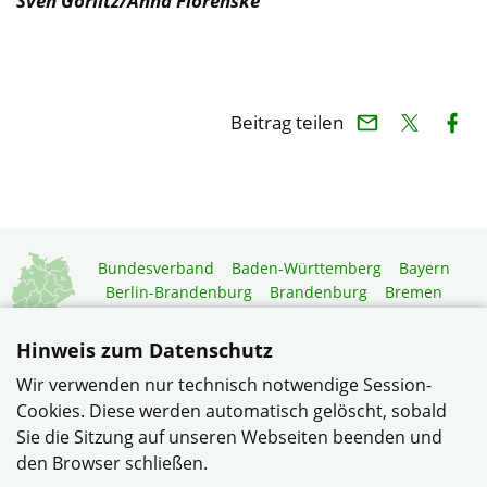
Sven Görlitz/Anna Florenske
Beitrag teilen
Bundesverband
Baden-Württemberg
Bayern
Berlin-Brandenburg
Brandenburg
Bremen
Hamburg
Hessen
Mecklenburg-Vorpommern
Niedersachsen
Nordrhein-Westfalen
Hinweis zum Datenschutz
Rheinland-Pfalz
Saarland
Sachsen
Wir verwenden nur technisch notwendige Session-
Sachsen-Anhalt
Schleswig-Holstein
Thüringen
Cookies. Diese werden automatisch gelöscht, sobald
Mitgliedermagazin
Gartenberatung
Sie die Sitzung auf unseren Webseiten beenden und
den Browser schließen.