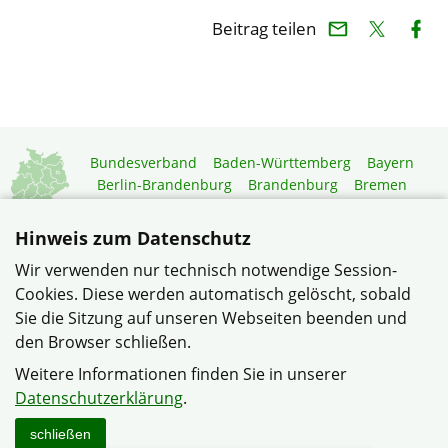
Beitrag teilen
Bundesverband
Baden-Württemberg
Bayern
Berlin-Brandenburg
Brandenburg
Bremen
Hamburg
Hessen
Mecklenburg-Vorpommern
Niedersachsen
Nordrhein-Westfalen
Hinweis zum Datenschutz
Rheinland-Pfalz
Saarland
Sachsen
Wir verwenden nur technisch notwendige Session-
Sachsen-Anhalt
Schleswig-Holstein
Thüringen
Cookies. Diese werden automatisch gelöscht, sobald
Mitgliedermagazin
Gartenberatung
Sie die Sitzung auf unseren Webseiten beenden und
den Browser schließen.
© Verband Wohneigentum e.V. –
Weitere Informationen finden Sie in unserer
Datenschutzerklärung
Datenschutzerklärung
.
Haftungshinweise
Impressum
Sitemap
Kontakt
schließen