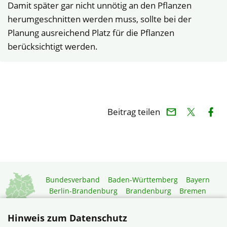
Damit später gar nicht unnötig an den Pflanzen
herumgeschnitten werden muss, sollte bei der
Planung ausreichend Platz für die Pflanzen
berücksichtigt werden.
Beitrag teilen
Bundesverband
Baden-Württemberg
Bayern
Berlin-Brandenburg
Brandenburg
Bremen
Hamburg
Hessen
Mecklenburg-Vorpommern
Niedersachsen
Nordrhein-Westfalen
Hinweis zum Datenschutz
Rheinland-Pfalz
Saarland
Sachsen