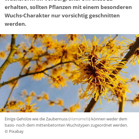
erhalten, sollten Pflanzen mit einem besonderen
Wuchs-Charakter nur vorsichtig geschnitten
werden.
Einige Gehölze wie die Zaubernuss (
Hamamelis
) können weder dem
basis- noch dem mittenbetonten Wuchstypen zugeordnet werden.
© Pixabay