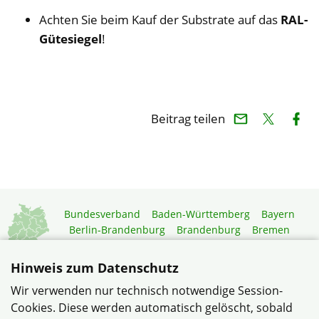
Achten Sie beim Kauf der Substrate auf das
RAL-
Gütesiegel
!
Beitrag teilen
Bundesverband
Baden-Württemberg
Bayern
Berlin-Brandenburg
Brandenburg
Bremen
Hamburg
Hessen
Mecklenburg-Vorpommern
Niedersachsen
Nordrhein-Westfalen
Hinweis zum Datenschutz
Rheinland-Pfalz
Saarland
Sachsen
Wir verwenden nur technisch notwendige Session-
Sachsen-Anhalt
Schleswig-Holstein
Thüringen
Cookies. Diese werden automatisch gelöscht, sobald
Mitgliedermagazin
Gartenberatung